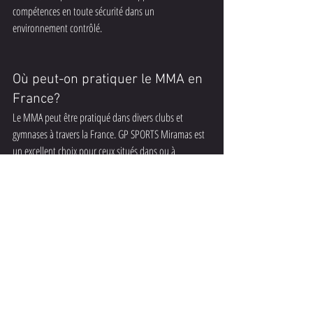
compétences en toute sécurité dans un 
environnement contrôlé.
Où peut-on pratiquer le MMA en 
France?
Le MMA peut être pratiqué dans divers clubs et 
gymnases à travers la France. GP SPORTS Miramas est 
un excellent choix pour ceux situés dans ou à 
proximité de Miramas, offrant des cours accessibles 
aux pratiquants de tous niveaux.
En conclusion, le MMA en France est bien plus qu'un 
simple sport ; c'est une discipline riche et engageante 
qui offre à ses pratiquants une chance de se dépasser 
et de grandir dans un environnement stimulant. Que 
ce soit pour le loisir ou la compétition, le MMA trouve 
progressivement sa place dans le paysage sportif 