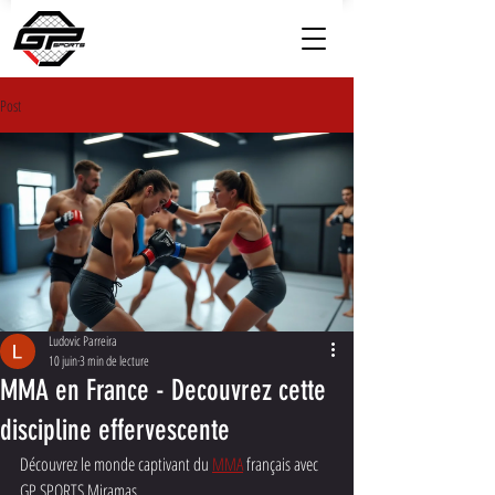
Post
Ludovic Parreira
10 juin
3 min de lecture
MMA en France - Decouvrez cette
discipline effervescente
Découvrez le monde captivant du 
MMA
 français avec 
GP SPORTS Miramas