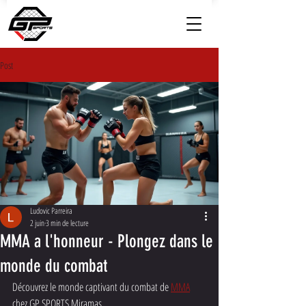
Post
Ludovic Parreira
2 juin
3 min de lecture
MMA a l'honneur - Plongez dans le
monde du combat
Découvrez le monde captivant du combat de 
MMA
chez GP SPORTS Miramas.