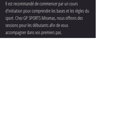
Il est recommandé de commencer par un cours 
d'initiation pour comprendre les bases et les règles du 
sport. Chez GP SPORTS Miramas, nous offrons des 
sessions pour les débutants afin de vous 
accompagner dans vos premiers pas.
Le MMA est un sport captivant qui stimule tant le 
corps que l'esprit. Avec ses diverses techniques et son 
impact positif sur la santé et le développement 
personnel, il n'est pas surprenant que le MMA 
continue de gagner en popularité. Chez GP SPORTS 
Miramas, notre passion pour le MMA est au cœur de 
tout ce que nous faisons, et nous accueillons tous 
ceux qui souhaitent découvrir ou approfondir leur 
expérience dans cet incroyable sport de combat.