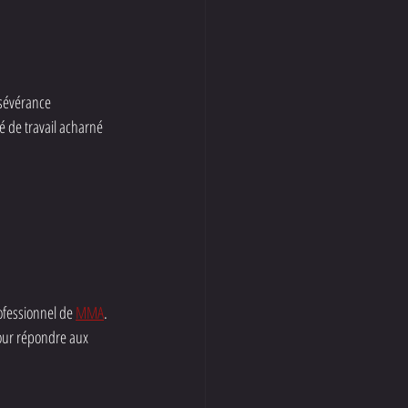
rsévérance 
 de travail acharné 
fessionnel de 
MMA
. 
our répondre aux 