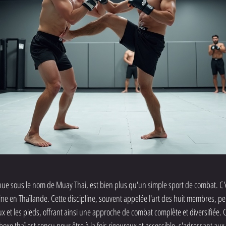
ue sous le nom de Muay Thai, est bien plus qu'un simple sport de combat. C'es
ine en Thaïlande. Cette discipline, souvent appelée l'art des huit membres, perm
ux et les pieds, offrant ainsi une approche de combat complète et diversifiée.
oxe thaï est conçu pour être à la fois rigoureux et accessible, s'adressant a