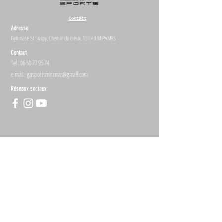
Contact
Adresse
Gymnase St Suspy, Chemin du creux, 13 140 MIRAMAS
Contact
Tel :
06 50 77 95 74
e-mail :
gpsportsmiramas@gmail.com
Réseaux sociaux
Plan du site