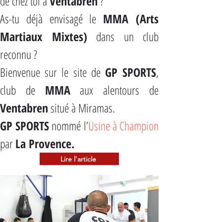
de chez toi à 
Ventabren
 ?
As-tu déjà envisagé le 
MMA (Arts 
Martiaux Mixtes)
 dans un club 
reconnu ?
Bienvenue sur le site de 
GP SPORTS
, 
club de 
MMA
Ventabren
 situé à Miramas.
GP SPORTS
 nommé l’
Usine à Champion
par 
La Provence.
Lire l'article