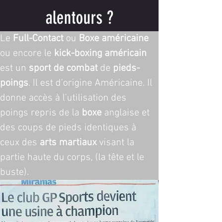
alentours ?
Le 
Full-Contact
 ou 
Boxe américaine
ou encore le 
kick-boxing américain
est un 
sport de combat
 de 
pieds-
poings
. Il est d’origine Américaine. Il 
donne accès à l’utilisation des 
poings repris de la 
boxe
 anglaise et 
des coups de pieds identiques à 
ceux des 
arts martiaux
 visant la 
partie haute du corps, (la tête et le 
buste).