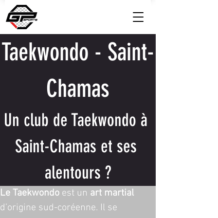
Taekwondo - Saint-
Chamas
Un club de Taekwondo à 
Saint-Chamas et ses 
alentours ?
Le Taekwondo
 est un 
art martial
d’origine sud-coréenne. Il se 