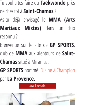
Tu souhaites faire du 
Taekwondo
 près 
de chez toi à 
Saint-Chamas
 ?
As-tu déjà envisagé le 
MMA (Arts 
Martiaux Mixtes)
 dans un club 
reconnu ?
Bienvenue sur le site de 
GP SPORTS
, 
club de 
MMA
 aux alentours de 
Saint-
Chamas
 situé à Miramas.
GP SPORTS
 nommé l’
Usine à Champion
par 
La Provence.
Lire l'article