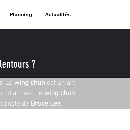
Planning
Actualités
lentours ?
s
. Le 
wing chun
 est un art 
ion d’armes. Le 
wing chun
tionale de 
Bruce Lee
.