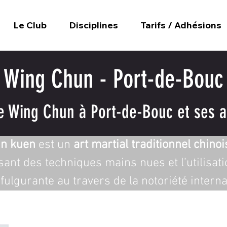
Le Club
Disciplines
Tarifs / Adhésions
Wing Chun - Port-de-Bouc
e Wing Chun à Port-de-Bouc et ses a
un kuen
 est un 
art martial traditionnel chinoi
lisant des techniques mains nues et l’utilisat
fulgurante au travers de la notoriété interna