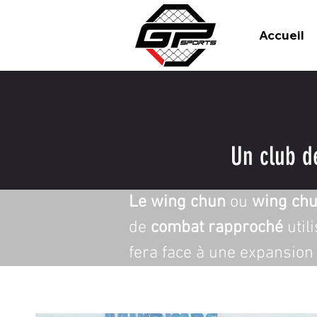
Accueil
Un club d
Le wing chun
 ou 
wing ch
de 
combat rapproché
 uti
fera face à une expansion 