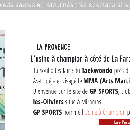
ieds sautés et retournés très spectaculaire
LA PROVENCE
L'usine à champion à côté de La Fare
Tu souhaites faire du 
Taekwondo
 près de
As-tu déjà envisagé le 
MMA (Arts Marti
Bienvenue sur le site de 
GP SPORTS
, clu
les-Oliviers
 situé à Miramas.
GP SPORTS
 nommé l’
Usine à Champion
 p
Lire l'art