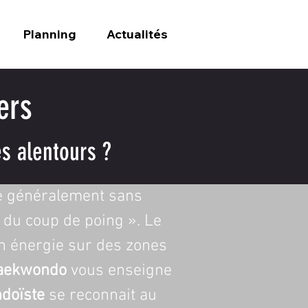
Planning
Actualités
ers
s alentours ?
ue généralement sans 
t du coup de poing ». Le 
on énergie sur des zones 
aekwondo
 vous enseigne 
doïste
 se reconnait au 