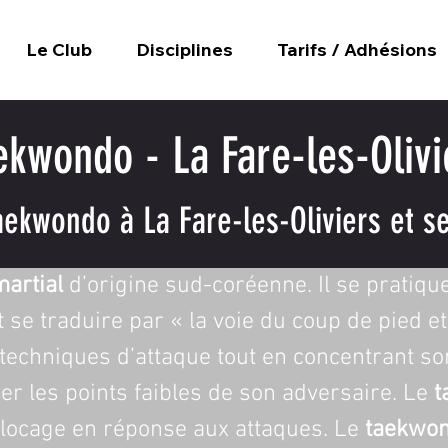
Le Club
Disciplines
Tarifs / Adhésions
ekwondo - La Fare-les-Olivi
aekwondo à La Fare-les-Oliviers et se
martial
 d’origine sud-coréenne. Il se pratiq
t se traduire par « la voie du coup de pied e
s techniques d’attaque tout en concentrant s
er les points faibles de son adversaire. Le 
t
locage en réponse aux attaques. Le 
taekwon