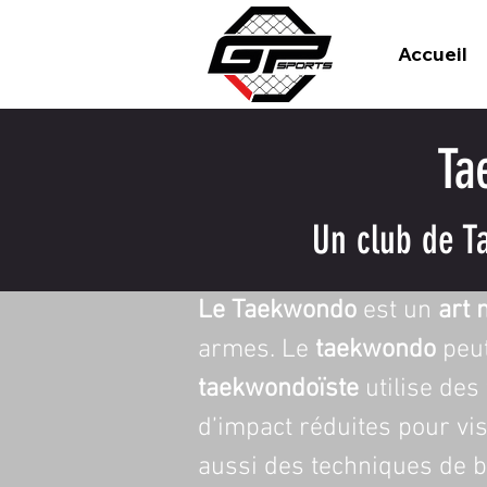
Accueil
Ta
Un club de T
Le Taekwondo
 est un 
art 
armes. Le 
taekwondo
 peu
taekwondoïste
 utilise de
d’impact réduites pour vis
aussi des techniques de b