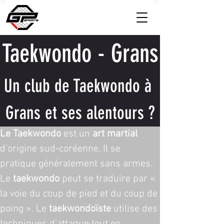
Taekwondo - Grans
Un club de Taekwondo à 
Grans et ses alentours ?
Le Taekwondo
 est un 
art martial
d’origine sud-coréenne. Il se 
pratique généralement sans armes. 
Le 
taekwondo
 peut se traduire par « 
la voie du coup de pied et du coup de 
poing ». Le 
taekwondoïste
 utilise des 