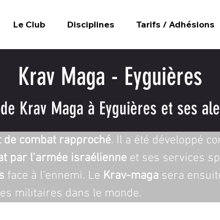
Le Club
Disciplines
Tarifs / Adhésions
Krav Maga - Eyguières
 de Krav Maga à Eyguières et ses ale
t de combat rapproché
. Il a été développé 
t par l’armée israélienne
 et ses services sp
s
 face à l’ennemi. Le 
Krav-maga
 sera ensuit
ces militaires dans le monde. 