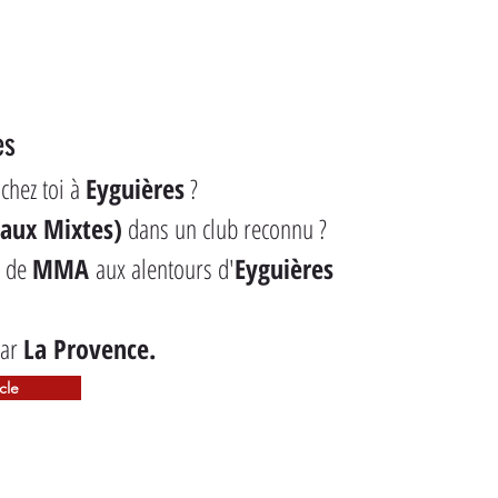
es
chez toi à 
Eyguières
 ?
aux Mixtes)
 dans un club reconnu ?
b de 
MMA
 aux alentours d'
Eyguières
ar 
La Provence.
icle