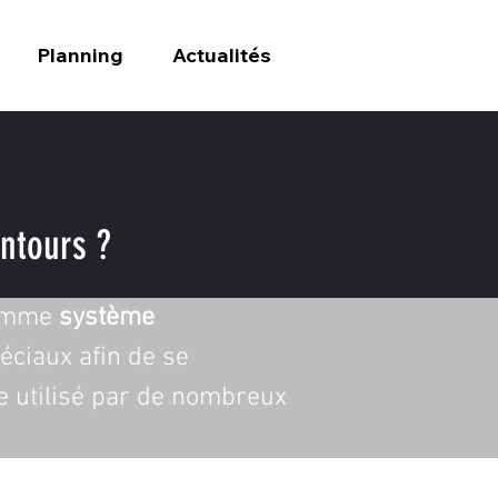
Planning
Actualités
ntours ?
comme 
système 
éciaux afin de se 
e utilisé par de nombreux 