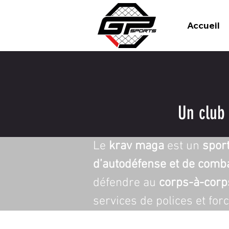
Accueil
Un club
Le 
krav maga
 est un 
spor
d’autodéfense et de comba
défendre au 
corps-à-corp
services de polices et for