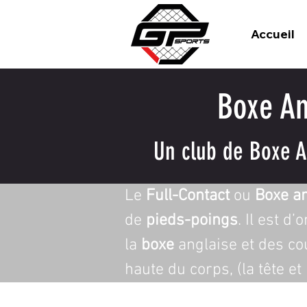
Accueil
Boxe Am
Un club de Boxe Am
Le 
Full-Contact
 ou 
Boxe a
de 
pieds-poings
. Il est d
la 
boxe
 anglaise et des c
haute du corps, (la tête et 