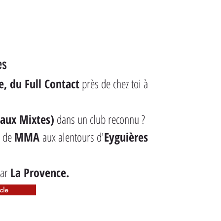
es
, du Full Contact
 près de chez toi à 
aux Mixtes)
 dans un club reconnu ?
b de 
MMA
 aux alentours d'
Eyguières
ar 
La Provence.
icle