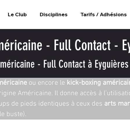
Le Club
Disciplines
Tarifs / Adhésions
éricaine - Full Contact - E
éricaine - Full Contact à Eyguières 
méricaine
 ou encore le 
kick-boxing américai
’origine Américaine. Il donne accès à l’utilisa
oups de pieds identiques à ceux des 
arts mar
le buste).