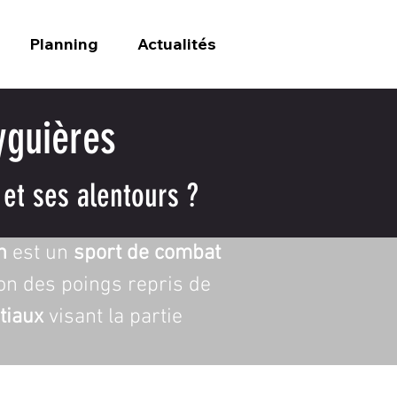
Planning
Actualités
yguières
et ses alentours ?
n
 est un 
sport de combat
tion des poings repris de 
tiaux
 visant la partie 