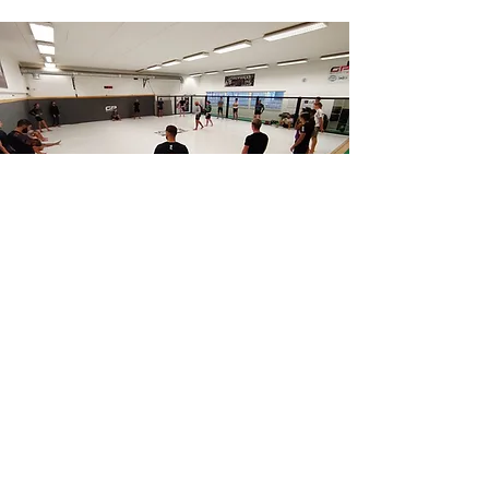
LA SALLE
Une salle à proximité de 
Cornillon-
Confoux
 qui dispose de 200 m² de 
tatami, de sacs de frappe, ainsi que de 
matériels destinés à la préparation 
physique.