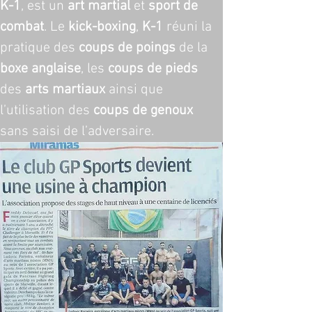
K-1
, est un 
art martial
 et 
sport de 
combat
. Le 
kick-boxing
, 
K-1
 réuni la 
pratique des 
coups de poings
 de la 
boxe anglaise
, les 
coups de pieds
des 
arts martiaux
 ainsi que 
l’utilisation des 
coups de genoux
sans saisi de l’adversaire.