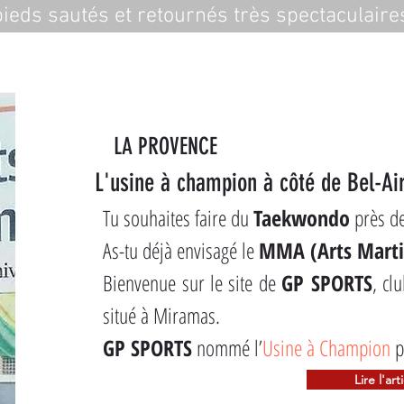
ieds sautés et retournés très spectaculaire
LA PROVENCE
L'usine à champion à côté de Bel-Ai
Tu souhaites faire du 
Taekwondo
 près de
As-tu déjà envisagé le 
MMA (Arts Marti
Bienvenue sur le site de 
GP SPORTS
, cl
situé à Miramas.
GP SPORTS
 nommé l’
Usine à Champion
 p
Lire l'art