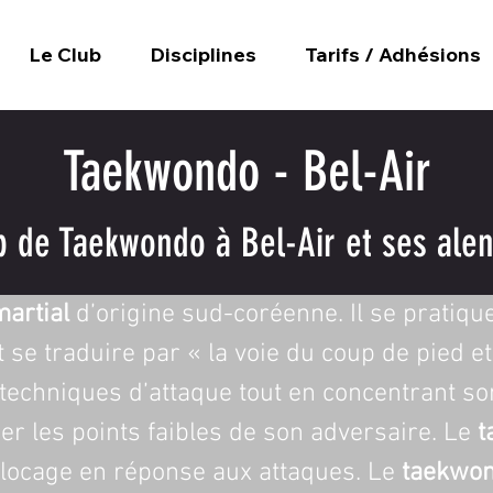
Le Club
Disciplines
Tarifs / Adhésions
Taekwondo - Bel-Air
b de Taekwondo à Bel-Air et ses alen
martial
 d’origine sud-coréenne. Il se pratiq
t se traduire par « la voie du coup de pied e
s techniques d’attaque tout en concentrant s
er les points faibles de son adversaire. Le 
t
locage en réponse aux attaques. Le 
taekwon