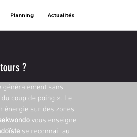
Planning
Actualités
tours ?
ue généralement sans 
t du coup de poing ». Le 
on énergie sur des zones 
aekwondo
 vous enseigne 
doïste
 se reconnait au 