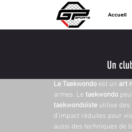
Accueil
Un clu
Le Taekwondo
 est un 
art 
armes. Le 
taekwondo
 peu
taekwondoïste
 utilise de
d’impact réduites pour vis
aussi des techniques de b