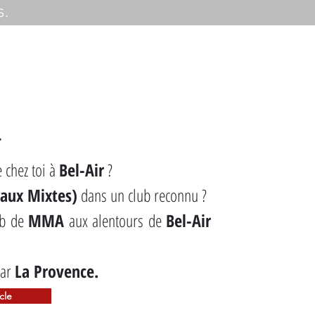
s.
r
 chez toi à 
Bel-Air
 ?
aux Mixtes)
 dans un club reconnu ?
ub de 
MMA
 aux alentours de 
Bel-Air
ar 
La Provence.
icle