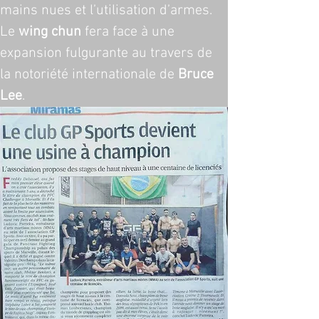
mains nues et l’utilisation d’armes. 
Le 
wing chun
 fera face à une 
expansion fulgurante au travers de 
la notoriété internationale de 
Bruce 
Lee
.