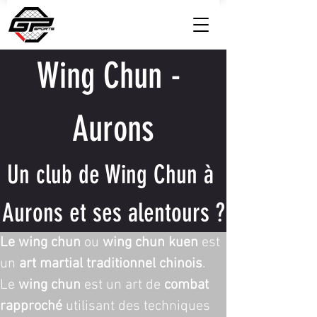
Wing Chun - 
Aurons
Un club de Wing Chun à 
Aurons et ses alentours ?
Le wing chun
 ou 
wing chun kuen
 est 
un 
art martial traditionnel chinois
. 
Le 
wing chun
 est un art de 
combat 
rapproché
 utilisant des techniques 