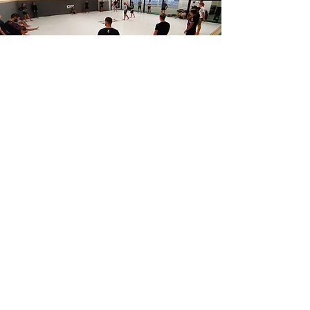
LA SALLE
Une salle à proximité d'
Aurons
 qui 
dispose de 200 m² de tatami, de sacs 
de frappe, ainsi que de matériels 
destinés à la préparation physique.
Adresse : Gymnase St Suspy - Chemin 
du creux - 13140 MIRAMAS