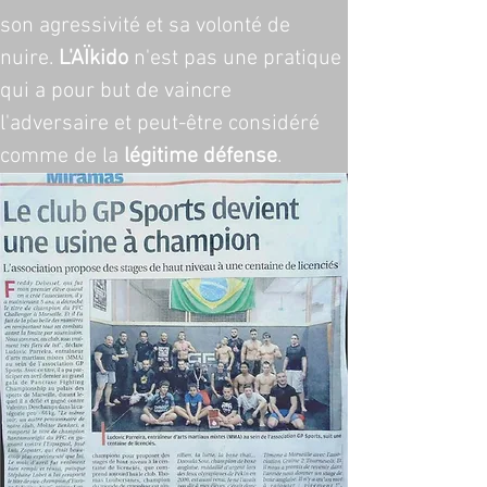
son agressivité et sa volonté de 
nuire. 
L'AÏkido
 n'est pas une pratique 
qui a pour but de vaincre 
l'adversaire et peut-être considéré 
comme de la 
légitime défense
.