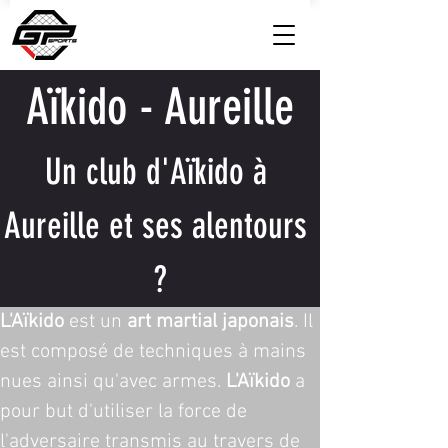
Aïkido - Aureille
Un club d'Aïkido à 
Aureille et ses alentours 
?
L'Aïkido
 est un 
art martial japonais
. Il 
est composé de techniques à mains 
nues ainsi qu'avec armes. 
L'Aïkido
 a 
pour but d'utiliser la force de 
l'adversaire transmis au travers de 