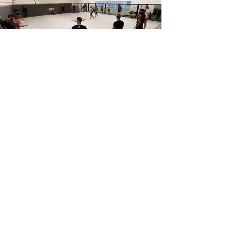
LA SALLE
Une salle à proximité d'
Aureille
 qui 
dispose de 200 m² de tatami, de sacs 
de frappe, ainsi que de matériels 
destinés à la préparation physique.
Adresse : Gymnase St Suspy - Chemin 
du creux - 13140 MIRAMAS