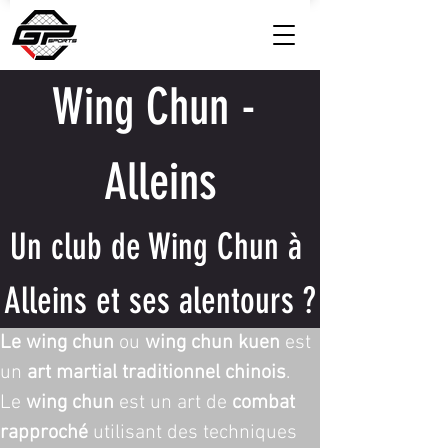
Wing Chun - 
Alleins
Un club de Wing Chun à 
Alleins et ses alentours ?
Le wing chun
 ou 
wing chun kuen
 est 
un 
art martial traditionnel chinois
. 
Le 
wing chun
 est un art de 
combat 
rapproché
 utilisant des techniques 