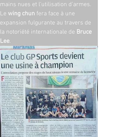
mains nues et l’utilisation d’armes. 
Le 
wing chun
 fera face à une 
expansion fulgurante au travers de 
la notoriété internationale de 
Bruce 
Lee
.