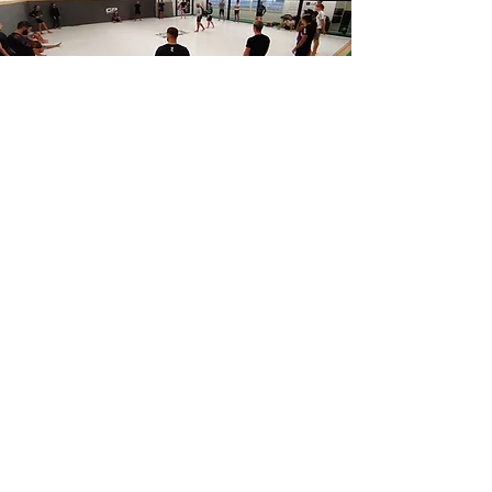
LA SALLE
Une salle à proximité d'
Alleins
 qui 
dispose de 200 m² de tatami, de sacs 
de frappe, ainsi que de matériels 
destinés à la préparation physique.
Adresse : Gymnase St Suspy - Chemin 
du creux - 13140 MIRAMAS