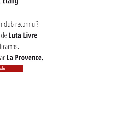
l'Etang
n club reconnu ?
 de 
Luta Livre
Miramas.
ar 
La Provence.
icle