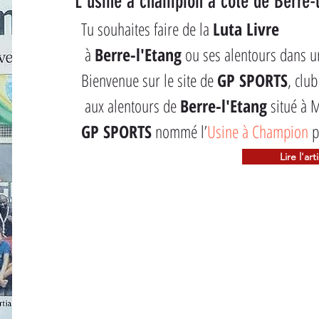
L'usine à champion à côté de Berre-
Tu souhaites faire de la 
Luta Livre
 à 
Berre-l'Etang
 ou ses alentours dans u
Bienvenue sur le site de 
GP SPORTS
, club
 aux alentours de 
Berre-l'Etang
 situé à 
GP SPORTS
 nommé l’
Usine à Champion
 p
Lire l'art