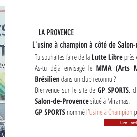
LA PROVENCE
L'usine à champion à côté de Salon
Tu souhaites faire de la 
Lutte Libre
 près 
As-tu déjà envisagé le 
MMA (Arts M
Brésilien
 dans un club reconnu ?
Bienvenue sur le site de 
GP SPORTS
, c
Salon-de-Provence
 situé à Miramas.
GP SPORTS
 nommé l’
Usine à Champion
 p
Lire l'art