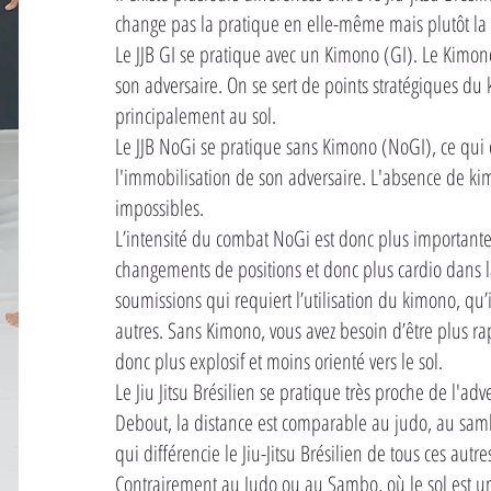
change pas la pratique en elle-même mais plutôt la
Le JJB GI se pratique avec un Kimono (GI). Le Kimono
son adversaire. On se sert de points stratégiques d
principalement au sol.
Le JJB NoGi se pratique sans Kimono (NoGI), ce qui 
l'immobilisation de son adversaire. L'absence de kim
impossibles.
L’intensité du combat NoGi est donc plus important
changements de positions et donc plus cardio dans la
soumissions qui requiert l’utilisation du kimono, qu’
autres. Sans Kimono, vous avez besoin d’être plus rapid
donc plus explosif et moins orienté vers le sol.
Le Jiu Jitsu Brésilien se pratique très proche de l'adv
Debout, la distance est comparable au judo, au sambo
qui différencie le Jiu-Jitsu Brésilien de tous ces autre
Contrairement au Judo ou au Sambo, où le sol est une 