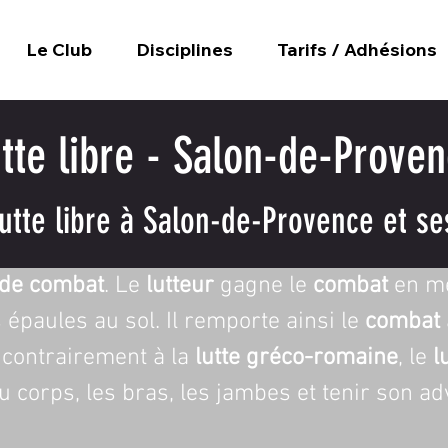
Le Club
Disciplines
Tarifs / Adhésions
tte libre - Salon-de-Prove
utte libre à Salon-de-Provence et se
 de combat
. Le 
lutteur
 gagne le 
combat
 en m
s épaules au sol. Il remporte ainsi le 
combat
 contrairement à la 
lutte gréco-romaine
, le 
l
 du corps, les bras, les jambes et tenir son a