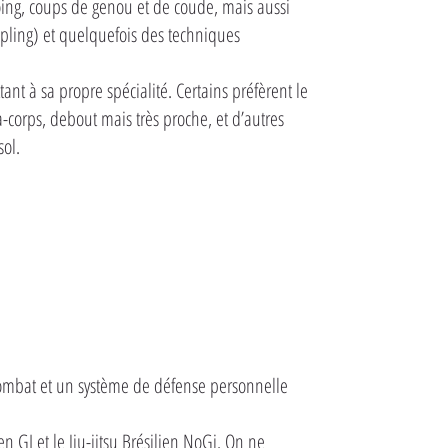
oing, coups de genou et de coude, mais aussi
ppling) et quelquefois des techniques
t à sa propre spécialité. Certains préfèrent le
-corps, debout mais très proche, et d’autres
sol.
e combat et un système de défense personnelle
lien GI et le Jiu-jitsu Brésilien NoGi. On ne