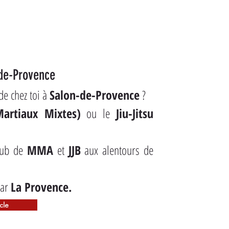
-de-Provence
de chez toi à 
Salon-de-Provence
 ?
artiaux Mixtes)
 ou le 
Jiu-Jitsu 
lub de 
MMA
 et 
JJB
 aux alentours de 
ar 
La Provence.
icle