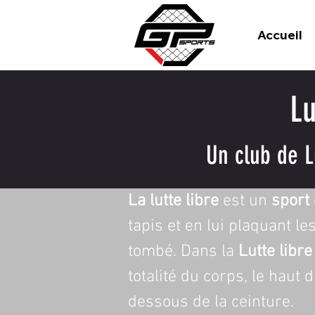
Accueil
Lu
Un club de L
La lutte libre
 est un 
sport
tapis et en lui plaquant le
tombé. Dans la 
Lutte libre
totalité du corps, le haut
dessous de la ceinture.