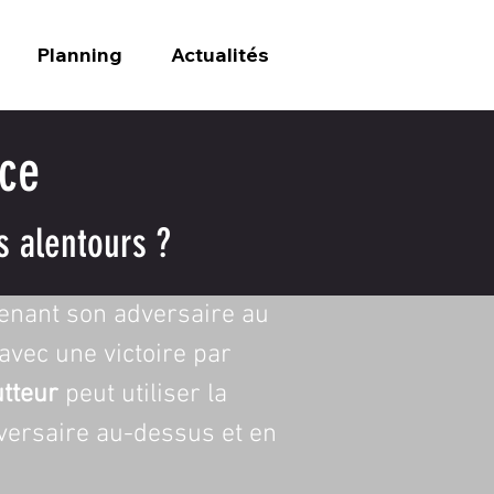
Planning
Actualités
nce
s alentours ?
enant son adversaire au 
 avec une victoire par 
utteur
 peut utiliser la 
dversaire au-dessus et en 