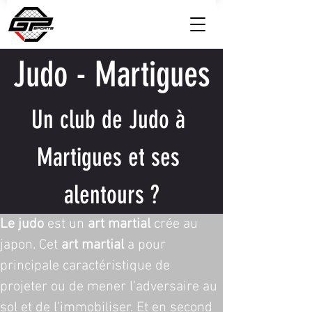
Judo - Martigues
Un club de Judo à 
Martigues et ses 
alentours ?
Le judo
 est un 
art martial
 crée au 
japon. Cet 
art martial
 a pour 
principale caractéristique de 
projeter ou de mener l’adversaire au 
sol et de l’immobiliser. Et en second 