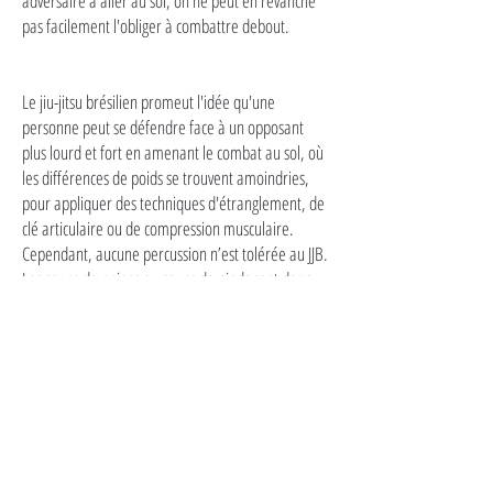
adversaire à aller au sol, on ne peut en revanche
pas facilement l'obliger à combattre debout.
Le jiu-jitsu brésilien promeut l'idée qu'une
personne peut se défendre face à un opposant
plus lourd et fort en amenant le combat au sol, où
les différences de poids se trouvent amoindries,
pour appliquer des techniques d'étranglement, de
clé articulaire ou de compression musculaire.
Cependant, aucune percussion n’est tolérée au JJB.
Les coups de poings ou coups de pieds sont donc
interdits.