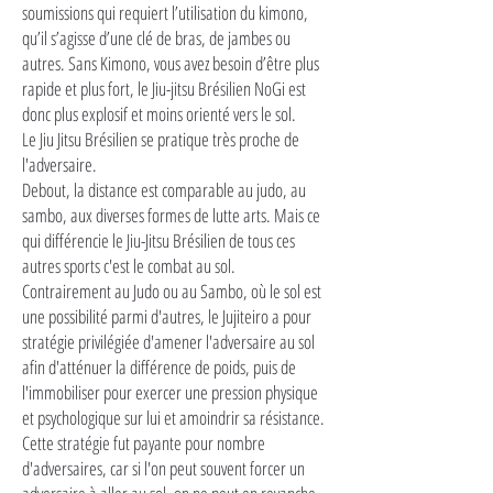
soumissions qui requiert l’utilisation du kimono,
qu’il s’agisse d’une clé de bras, de jambes ou
autres. Sans Kimono, vous avez besoin d’être plus
rapide et plus fort, le Jiu-jitsu Brésilien NoGi est
donc plus explosif et moins orienté vers le sol.
Le Jiu Jitsu Brésilien se pratique très proche de
l'adversaire.
Debout, la distance est comparable au judo, au
sambo, aux diverses formes de lutte arts. Mais ce
qui différencie le Jiu-Jitsu Brésilien de tous ces
autres sports c'est le combat au sol.
Contrairement au Judo ou au Sambo, où le sol est
une possibilité parmi d'autres, le Jujiteiro a pour
stratégie privilégiée d'amener l'adversaire au sol
afin d'atténuer la différence de poids, puis de
l'immobiliser pour exercer une pression physique
et psychologique sur lui et amoindrir sa résistance.
Cette stratégie fut payante pour nombre
d'adversaires, car si l'on peut souvent forcer un