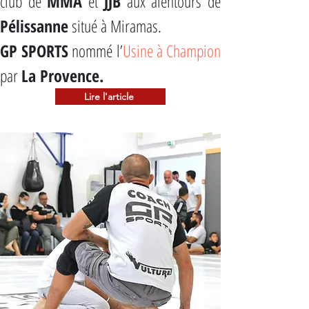
club de 
MMA
 et 
JJB
Pélissanne
 situé à Miramas.
GP SPORTS
 nommé l’
Usine à Champion
par 
La Provence.
Lire l'article