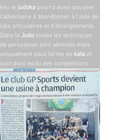
lieu le 
judoka
 pourra aussi pousser 
l’adversaire à abandonner à l’aide de 
clés articulaires et d’étranglements. 
Dans le 
Judo
 toutes les techniques 
de percussion sont admises mais 
uniquement sous forme de 
kata
 et 
sont donc exclu des compétitions.