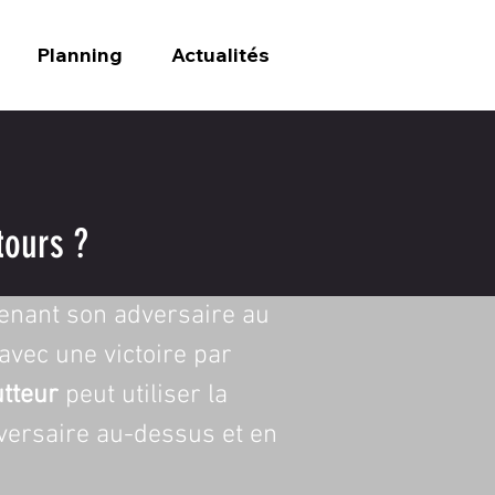
Planning
Actualités
tours ?
enant son adversaire au 
 avec une victoire par 
utteur
 peut utiliser la 
dversaire au-dessus et en 