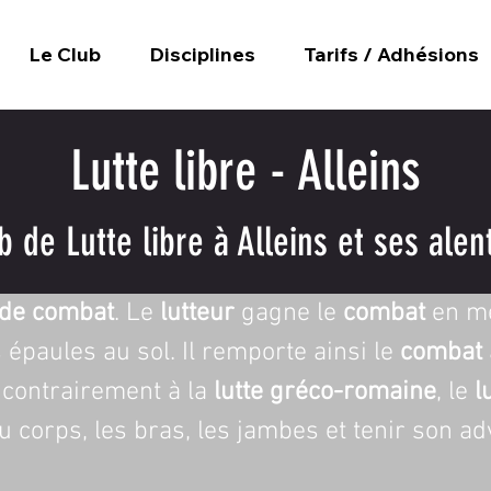
Le Club
Disciplines
Tarifs / Adhésions
Lutte libre - Alleins
b de Lutte libre à Alleins et ses alen
 de combat
. Le 
lutteur
 gagne le 
combat
 en m
s épaules au sol. Il remporte ainsi le 
combat
 contrairement à la 
lutte gréco-romaine
, le 
l
 du corps, les bras, les jambes et tenir son a