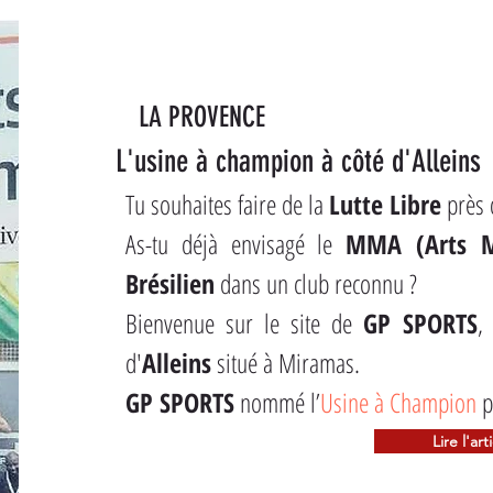
LA PROVENCE
L'usine à champion à côté d'Alleins
Tu souhaites faire de la 
Lutte Libre
 près 
As-tu déjà envisagé le 
MMA (Arts M
Brésilien
 dans un club reconnu ?
Bienvenue sur le site de 
GP SPORTS
,
d'
Alleins
 situé à Miramas.
GP SPORTS
 nommé l’
Usine à Champion
 p
Lire l'art