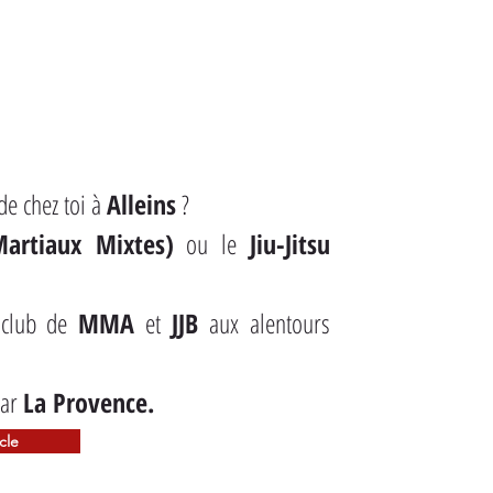
de chez toi à 
Alleins
 ?
artiaux Mixtes)
 ou le 
Jiu-Jitsu 
 club de 
MMA
 et 
JJB
 aux alentours 
ar 
La Provence.
icle