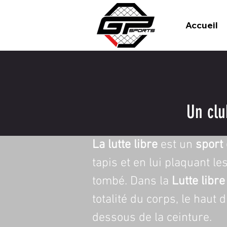
Accueil
Un clu
La lutte libre
 est un 
sport
tapis et en lui plaquant le
tombé. Dans la 
Lutte libre
totalité du corps, le haut
dessous de la ceinture.