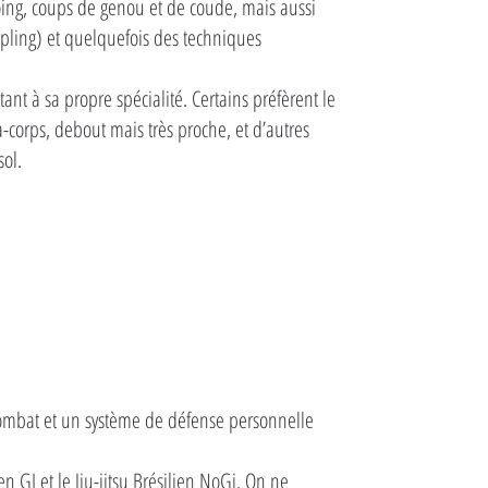
oing, coups de genou et de coude, mais aussi
ppling) et quelquefois des techniques
t à sa propre spécialité. Certains préfèrent le
-corps, debout mais très proche, et d’autres
sol.
e combat et un système de défense personnelle
lien GI et le Jiu-jitsu Brésilien NoGi. On ne