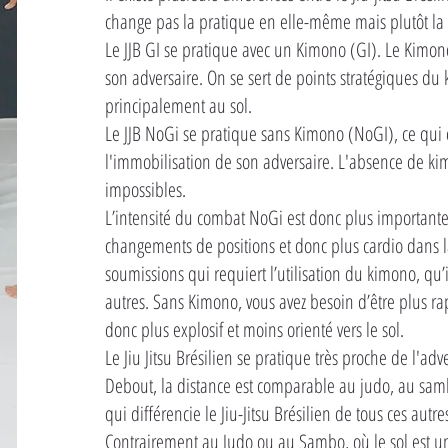
change pas la pratique en elle-même mais plutôt la
Le JJB GI se pratique avec un Kimono (GI). Le Kimono
son adversaire. On se sert de points stratégiques d
principalement au sol.
Le JJB NoGi se pratique sans Kimono (NoGI), ce qui 
l'immobilisation de son adversaire. L'absence de kim
impossibles.
L’intensité du combat NoGi est donc plus important
changements de positions et donc plus cardio dans la
soumissions qui requiert l’utilisation du kimono, qu’
autres. Sans Kimono, vous avez besoin d’être plus rapid
donc plus explosif et moins orienté vers le sol.
Le Jiu Jitsu Brésilien se pratique très proche de l'adv
Debout, la distance est comparable au judo, au sambo
qui différencie le Jiu-Jitsu Brésilien de tous ces autre
Contrairement au Judo ou au Sambo, où le sol est une 