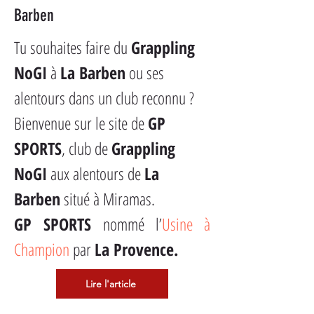
Barben
Tu souhaites faire du 
Grappling
NoGI
 à 
La Barben
 ou ses 
alentours dans un club reconnu ?
Bienvenue sur le site de 
GP 
SPORTS
, club de 
Grappling
NoGI
 aux alentours de 
La 
Barben
 situé à Miramas.
GP SPORTS
 nommé l’
Usine à 
Champion
 par 
La Provence.
Lire l'article